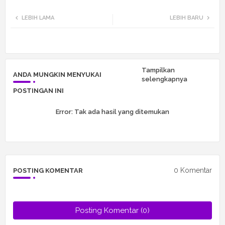
Twi
Wh
LEBIH LAMA
LEBIH BARU
tte
ats
r
app
Tampilkan
ANDA MUNGKIN MENYUKAI
selengkapnya
POSTINGAN INI
Error:
Tak ada hasil yang ditemukan
0 Komentar
POSTING KOMENTAR
Posting Komentar (0)