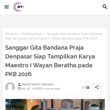
Beranda
#budaya#bali
Sanggar Gita Bandana Praja Denpasar
Siap Tampilkan Karya Maestro I Wayan Beratha pada PKB 2026
Sanggar Gita Bandana Praja
Denpasar Siap Tampilkan Karya
Maestro I Wayan Beratha pada
PKB 2026
person
Berita Terkini Indonesia
share
0
Mei 28, 2026
1 minute read