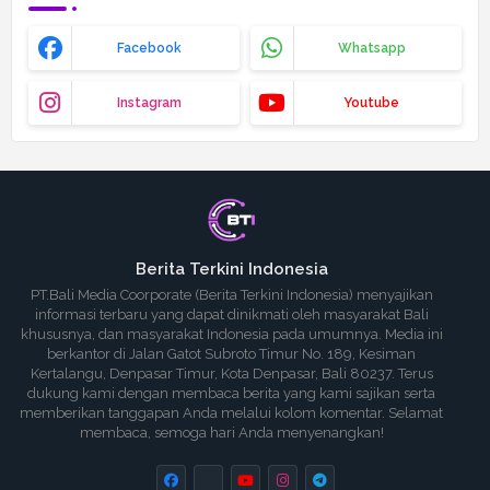
Facebook
Whatsapp
Instagram
Youtube
Berita Terkini Indonesia
PT.Bali Media Coorporate (Berita Terkini Indonesia) menyajikan
informasi terbaru yang dapat dinikmati oleh masyarakat Bali
khususnya, dan masyarakat Indonesia pada umumnya. Media ini
berkantor di Jalan Gatot Subroto Timur No. 189, Kesiman
Kertalangu, Denpasar Timur, Kota Denpasar, Bali 80237. Terus
dukung kami dengan membaca berita yang kami sajikan serta
memberikan tanggapan Anda melalui kolom komentar. Selamat
membaca, semoga hari Anda menyenangkan!