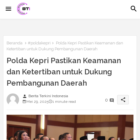
Beranda
#poldakepri
Polda Kepri Pastikan Keamanan dan
Ketertiban untuk Dukung Pembangunan Daerah
Polda Kepri Pastikan Keamanan
dan Ketertiban untuk Dukung
Pembangunan Daerah
person
Berita Terkini Indonesia
share
0
Mei 29, 2025
1 minute read