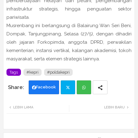
pemberdayaan nelayan dan petani, pengembangan
infrastruktur strategis, hingga penguatan sektor
pariwisata.
Musrenbang ini berlangsung di Balairung Wan Seri Beni,
Dompak, Tanjungpinang, Selasa (27/5), dengan dihadiri
oleh jajaran Forkopimda, anggota DPRD, perwakilan
kementerian, instansi vertikal, kalangan akademisi, tokoh
masyarakat, serta elemen strategis lainnya.
Tags
#kepri
#poldakepri
Facebook
Twi
Wh
LEBIH LAMA
LEBIH BARU
tte
ats
r
app