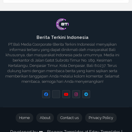
Berita Terkini Indonesia
PT.Bali Media Coorporate (Berita Terkini Indonesia) menyajikan
informasi terbaru yang dapat dinikmati oleh masyarakat Bali
khususnya, dan masyarakat Indonesia pada umumnya. Media ini
berkantor di Jalan Gatot Subroto Timur No. 189, Kesiman
Kertalangu, Denpasar Timur, Kota Denpasar, Bali 80237. Terus
dukung kami dengan membaca berita yang kami sajikan serta
memberikan tanggapan Anda melalui kolom komentar. Selamat
membaca, semoga hari Anda menyenangkan!
Home
About
Contact us
Privacy Policy
Developed by ❤️ -
Blogger Templates
at Edgy Templates |