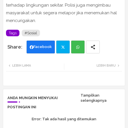
terhadap lingkungan sekitar. Polisi juga mengimbau
masyarakat untuk segera melapor jika menemukan hal
mencurigakan.
Tags
#Sosial
Facebook
Twi
Wh
LEBIH LAMA
LEBIH BARU
tte
ats
r
app
Tampilkan
ANDA MUNGKIN MENYUKAI
selengkapnya
POSTINGAN INI
Error:
Tak ada hasil yang ditemukan