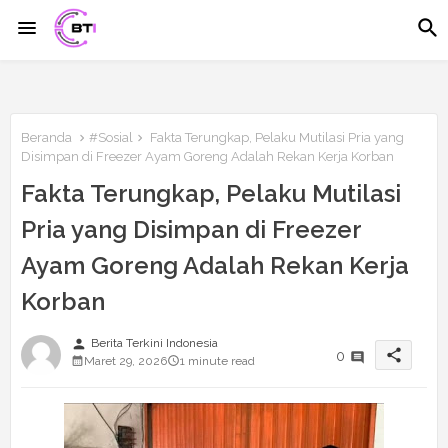
Beranda
#Sosial
Fakta Terungkap, Pelaku Mutilasi Pria yang
Disimpan di Freezer Ayam Goreng Adalah Rekan Kerja Korban
Fakta Terungkap, Pelaku Mutilasi
Pria yang Disimpan di Freezer
Ayam Goreng Adalah Rekan Kerja
Korban
person
Berita Terkini Indonesia
share
0
Maret 29, 2026
1 minute read