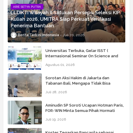
ARIE SETYA PUTRA
LLDIKTI Wilayah II Satukan Persepsi Seleksi KIP
Kuliah 2026, UMITRA Siap Perkuat Verifikasi
Penerima Bantuan
Berita Terkini Indonesia
Juli 20, 2026
Universitas Terbuka, Gelar ISST (
Internasional Seminar On Science and
Technology) Ke 6
Agustus 01, 2026
Sorotan Aksi Hakim di Jakarta dan
Tabanan Bali, Mengapa Tidak Bisa
Dianggap Masalah Sepele?
Juli 28, 2026
Aminudin SP Soroti Ucapan Hotman Paris,
FOR-WIN Minta Semua Pihak Hormati
Wartawan
Juli 19, 2026
Koster Tegaskan Pancasila sebagai