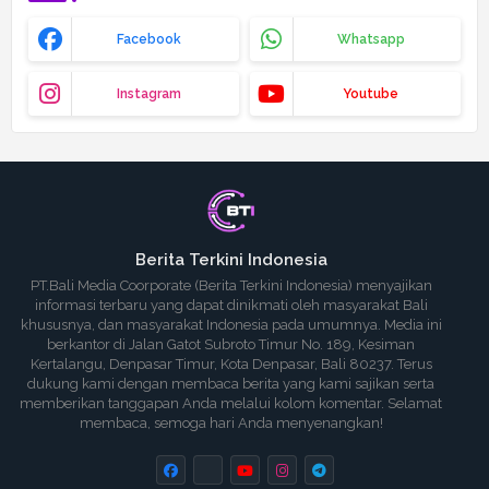
Facebook
Whatsapp
Instagram
Youtube
Berita Terkini Indonesia
PT.Bali Media Coorporate (Berita Terkini Indonesia) menyajikan
informasi terbaru yang dapat dinikmati oleh masyarakat Bali
khususnya, dan masyarakat Indonesia pada umumnya. Media ini
berkantor di Jalan Gatot Subroto Timur No. 189, Kesiman
Kertalangu, Denpasar Timur, Kota Denpasar, Bali 80237. Terus
dukung kami dengan membaca berita yang kami sajikan serta
memberikan tanggapan Anda melalui kolom komentar. Selamat
membaca, semoga hari Anda menyenangkan!