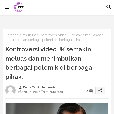
Beranda
#hukum
Kontroversi video JK semakin meluas dan
menimbulkan berbagai polemik di berbagai pihak.
Kontroversi video JK semakin
meluas dan menimbulkan
berbagai polemik di berbagai
pihak.
person
Berita Terkini Indonesia
share
0
April 21, 2026
1 minute read