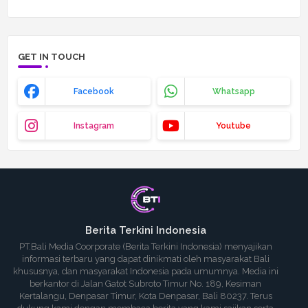
GET IN TOUCH
Facebook
Whatsapp
Instagram
Youtube
Berita Terkini Indonesia
PT.Bali Media Coorporate (Berita Terkini Indonesia) menyajikan
informasi terbaru yang dapat dinikmati oleh masyarakat Bali
khususnya, dan masyarakat Indonesia pada umumnya. Media ini
berkantor di Jalan Gatot Subroto Timur No. 189, Kesiman
Kertalangu, Denpasar Timur, Kota Denpasar, Bali 80237. Terus