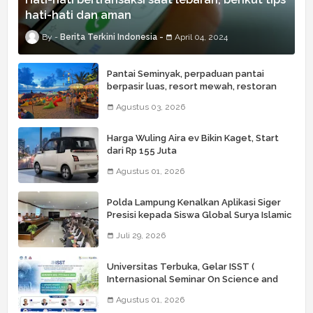
hati-hati dan aman
Berita Terkini Indonesia
April 04, 2024
Pantai Seminyak, perpaduan pantai
berpasir luas, resort mewah, restoran
kelas dunia, butik, spa, dan beach club
Agustus 03, 2026
Harga Wuling Aira ev Bikin Kaget, Start
dari Rp 155 Juta
Agustus 01, 2026
Polda Lampung Kenalkan Aplikasi Siger
Presisi kepada Siswa Global Surya Islamic
School
Juli 29, 2026
Universitas Terbuka, Gelar ISST (
Internasional Seminar On Science and
Technology) Ke 6
Agustus 01, 2026