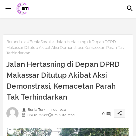
Beranda
#BeritaSosial
Jalan Hertasning di Depan DPRD
Makassar Ditutup Akibat Aksi Demonstrasi, Kemacetan Parah Tak
Terhindarkan
Jalan Hertasning di Depan DPRD
Makassar Ditutup Akibat Aksi
Demonstrasi, Kemacetan Parah
Tak Terhindarkan
person
Berita Terkini Indonesia
share
0
Juni 16, 2026
1 minute read