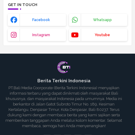
GET IN TOUCH
Facebook
Whatsapp
Instagram
Youtube
Berita Terkini Indonesia
PT.Bali Media Coorporate (Berita Terkini Indonesia) menyajikan
informasi terbaru yang dapat dinikmati oleh masyarakat Bali
khususnya, dan masyarakat Indonesia pada umumnya. Media ini
berkantor di Jalan Gatot Subroto Timur No. 189, Kesiman
Kertalangu, Denpasar Timur, Kota Denpasar, Bali 80237. Terus
dukung kami dengan membaca berita yang kami sajikan serta
memberikan tanggapan Anda melalui kolom komentar. Selamat
membaca, semoga hari Anda menyenangkan!