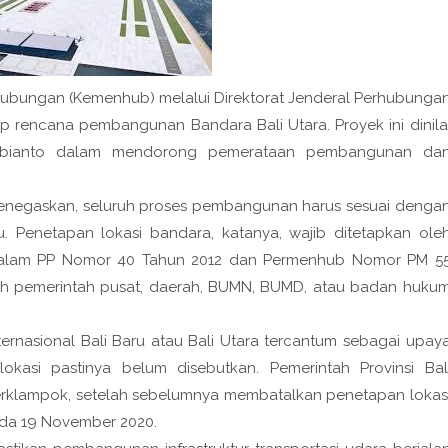
hubungan (Kemenhub) melalui Direktorat Jenderal Perhubunga
dap rencana pembangunan
Bandara Bali Utara
. Proyek ini dinila
bianto
dalam mendorong pemerataan pembangunan da
negaskan, seluruh proses pembangunan harus sesuai denga
. Penetapan lokasi bandara, katanya, wajib ditetapkan ole
dalam
PP Nomor 40 Tahun 2012
dan
Permenhub Nomor PM 5
oleh pemerintah pusat, daerah, BUMN, BUMD, atau badan huku
ternasional Bali Baru atau Bali Utara tercantum sebagai upay
lokasi pastinya belum disebutkan. Pemerintah Provinsi Bal
rklampok
, setelah sebelumnya membatalkan penetapan lokas
ada 19 November 2020.