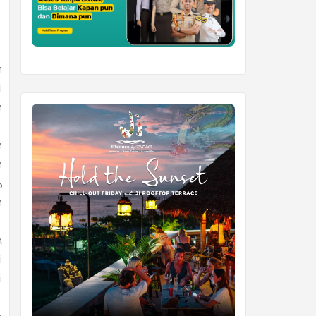
n
i
n
n
h
5
m
a
i
i