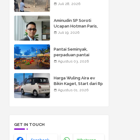
Bali, Mengapa Tidak Bisa
Juli 28, 2026
Dianggap Masalah
Sepele?
Aminudin SP Soroti
Ucapan Hotman Paris,
FOR-WIN Minta Semua
Juli 19, 2026
Pihak Hormati Wartawan
Pantai Seminyak,
perpaduan pantai
berpasir luas, resort
Agustus 03, 2026
mewah, restoran kelas
dunia, butik, spa, dan
beach club
Harga Wuling Aira ev
Bikin Kaget, Start dari Rp
155 Juta
Agustus 01, 2026
GET IN TOUCH