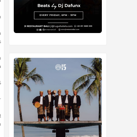
n
n
n
s
n
a
S
r
t
n