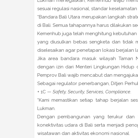
Lukman menegaskan, Kemenhub wajib memasti
sesuai regulasi nasional, standar keselamatan 
“Bandara Bali Utara merupakan langkah str
di Bali. Semua tahapannya harus dilakukan seca
Kemenhub juga telah menghitung kebutuhan l
yang diusulkan bebas sengketa dan tidak 
diselesaikan agar penetapan lokasi berjalan 
Jika area bandara masuk wilayah
Taman N
dengan izin dari
Menteri Lingkungan Hidup
Pemprov Bali wajib mencabut dan mengajukan
Sebagai regulator penerbangan, Ditjen Pe
+ 1C
—
Safety, Security, Services, Compliance
.
“Kami memastikan setiap tahap berjalan se
Lukman.
Dengan pembangunan yang terukur dan ta
konektivitas udara di Bali serta menjadi p
wisatawan dan aktivitas ekonomi nasional.