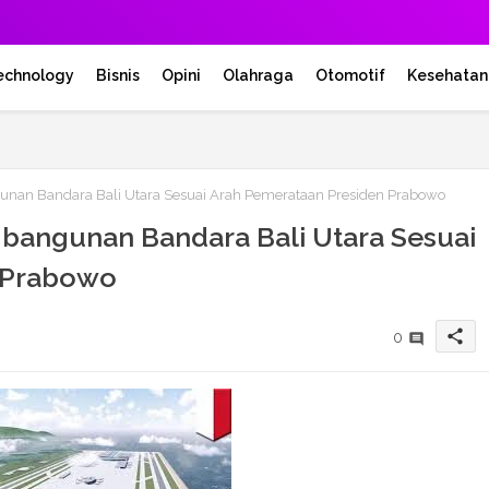
echnology
Bisnis
Opini
Olahraga
Otomotif
Kesehatan
an Bandara Bali Utara Sesuai Arah Pemerataan Presiden Prabowo
angunan Bandara Bali Utara Sesuai
 Prabowo
share
0