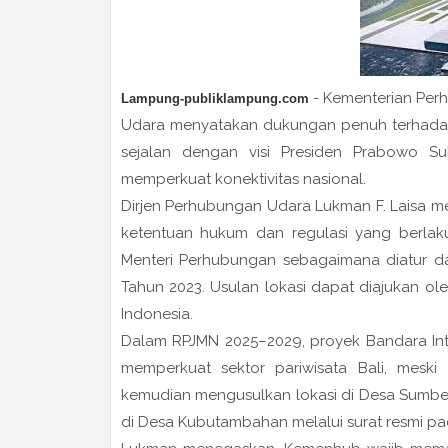
- Kementerian Per
Lampung-
publiklampung.com
Udara menyatakan dukungan penuh terha
sejalan dengan visi
Presiden Prabowo Su
memperkuat konektivitas nasional.
Dirjen Perhubungan Udara
Lukman F. Laisa
me
ketentuan hukum dan regulasi yang berlaku
Menteri Perhubungan sebagaimana diatur 
Tahun 2023
. Usulan lokasi dapat diajukan 
Indonesia.
Dalam
RPJMN 2025–2029
, proyek Bandara In
memperkuat sektor pariwisata Bali, meski 
kemudian mengusulkan lokasi di
Desa Sumbe
di
Desa Kubutambahan
melalui surat resmi p