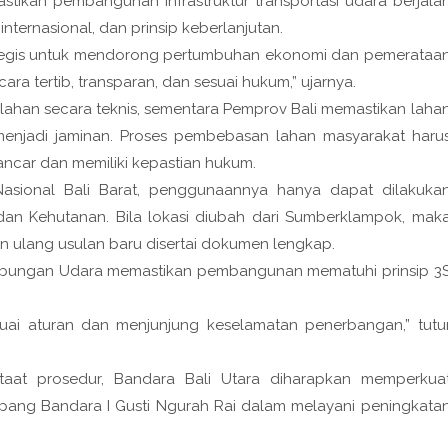
kan pembangunan infrastruktur transportasi udara berjala
internasional, dan prinsip keberlanjutan.
ategis untuk mendorong pertumbuhan ekonomi dan pemerataa
ra tertib, transparan, dan sesuai hukum,” ujarnya.
ahan secara teknis, sementara
Pemprov Bali
memastikan laha
menjadi jaminan. Proses pembebasan lahan masyarakat haru
lancar dan memiliki kepastian hukum.
asional Bali Barat
, penggunaannya hanya dapat dilakuka
 dan Kehutanan
. Bila lokasi diubah dari Sumberklampok, mak
 ulang usulan baru disertai dokumen lengkap.
rhubungan Udara memastikan pembangunan mematuhi prinsip
3
suai aturan dan menjunjung keselamatan penerbangan,” tutu
at prosedur, Bandara Bali Utara diharapkan memperkua
enopang Bandara
I Gusti Ngurah Rai
dalam melayani peningkata