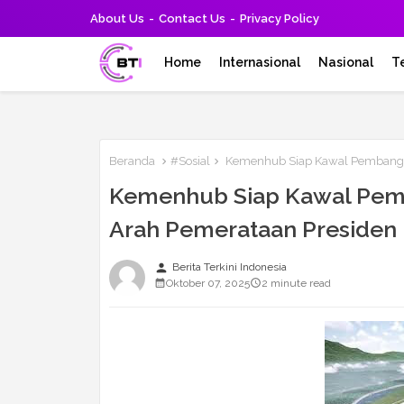
About Us
Contact Us
Privacy Policy
Home
Internasional
Nasional
T
Beranda
#Sosial
Kemenhub Siap Kawal Pembangun
Kemenhub Siap Kawal Pemb
Arah Pemerataan Presiden
person
Berita Terkini Indonesia
Oktober 07, 2025
2 minute read