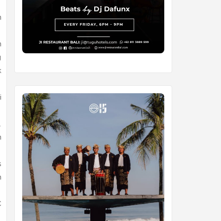
n
n
g
k
i
.
n
s
h
C