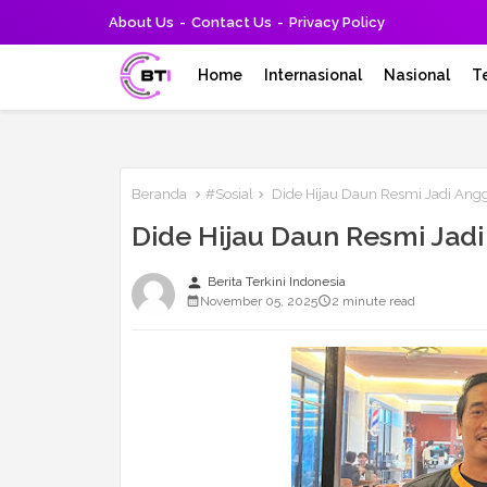
About Us
Contact Us
Privacy Policy
Home
Internasional
Nasional
T
Beranda
#Sosial
Dide Hijau Daun Resmi Jadi Ang
Dide Hijau Daun Resmi Jad
person
Berita Terkini Indonesia
November 05, 2025
2 minute read