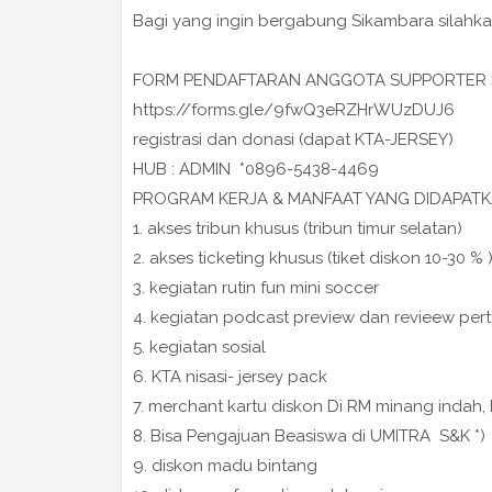
Bagi yang ingin bergabung Sikambara silahkan 
FORM PENDAFTARAN ANGGOTA SUPPORTER 
https://forms.gle/9fwQ3eRZHrWUzDUJ6
registrasi dan donasi (dapat KTA-JERSEY)
HUB : ADMIN *0896-5438-4469
PROGRAM KERJA & MANFAAT YANG DIDAPATK
1. akses tribun khusus (tribun timur selatan)
2. akses ticketing khusus (tiket diskon 10-30 % 
3. kegiatan rutin fun mini soccer
4. kegiatan podcast preview dan revieew per
5. kegiatan sosial
6. KTA nisasi- jersey pack
7. merchant kartu diskon Di RM minang indah
8. Bisa Pengajuan Beasiswa di UMITRA S&K *)
9. diskon madu bintang