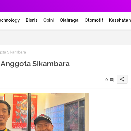
echnology
Bisnis
Opini
Olahraga
Otomotif
Kesehatan
gota Sikambara
i Anggota Sikambara
share
0