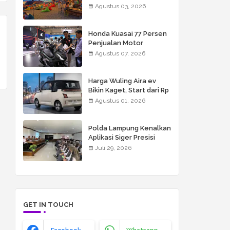
berpasir luas, resort
Agustus 03, 2026
mewah, restoran kelas
dunia, butik, spa, dan
beach club
Honda Kuasai 77 Persen
Penjualan Motor
Semester I 2026
Agustus 07, 2026
Harga Wuling Aira ev
Bikin Kaget, Start dari Rp
155 Juta
Agustus 01, 2026
Polda Lampung Kenalkan
Aplikasi Siger Presisi
kepada Siswa Global
Juli 29, 2026
Surya Islamic School
GET IN TOUCH