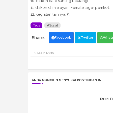
10. diskon cafe sunting ratulangi
11. diskon di mie ayam Female, siger pemkot,
12. kegiatan lainnya. (*).
Tags
#Sosial
Facebook
Twitter
What
LEBIH LAMA
ANDA MUNGKIN MENYUKAI POSTINGAN INI
Error:
Ta