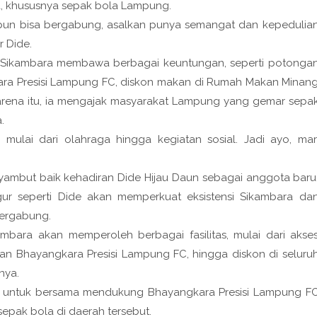
a, khususnya sepak bola Lampung.
pa pun bisa bergabung, asalkan punya semangat dan kepedulia
 Dide.
 Sikambara membawa berbagai keuntungan, seperti potonga
ara Presisi Lampung FC, diskon makan di Rumah Makan Minan
Karena itu, ia mengajak masyarakat Lampung yang gemar sepa
.
mulai dari olahraga hingga kegiatan sosial. Jadi ayo, mar
yambut baik kehadiran Dide Hijau Daun sebagai anggota baru
gur seperti Dide akan memperkuat eksistensi Sikambara da
bergabung.
ara akan memperoleh berbagai fasilitas, mulai dari akse
an Bhayangkara Presisi Lampung FC, hingga diskon di seluru
nya.
 untuk bersama mendukung Bhayangkara Presisi Lampung F
epak bola di daerah tersebut.