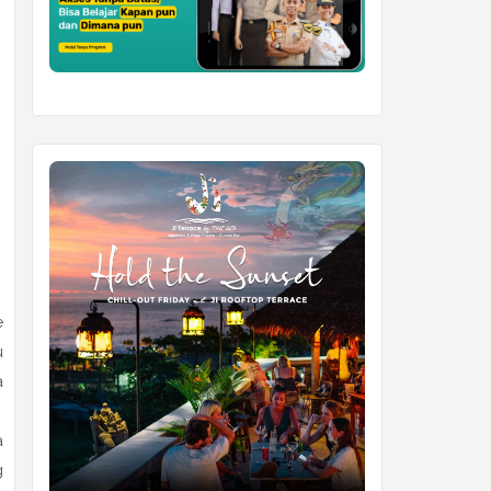
e
u
a
a
g