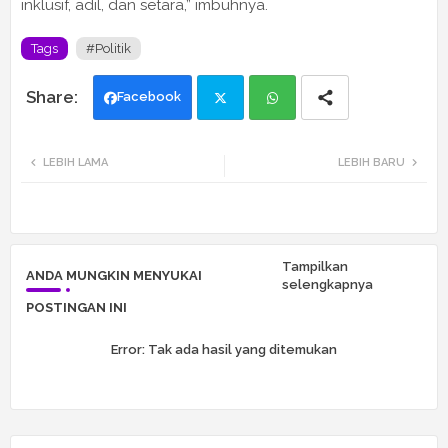
inklusif, adil, dan setara,” imbuhnya.
Tags
#Politik
Facebook
Twi
Wh
LEBIH LAMA
LEBIH BARU
tte
ats
r
app
Tampilkan
ANDA MUNGKIN MENYUKAI
selengkapnya
POSTINGAN INI
Error:
Tak ada hasil yang ditemukan