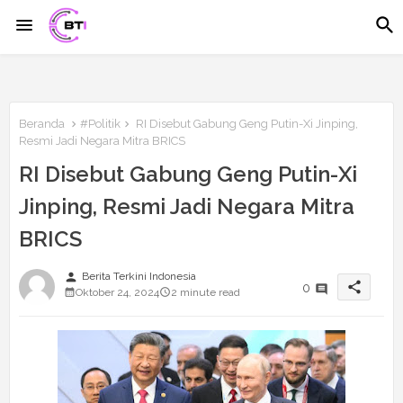
Beranda
#Politik
RI Disebut Gabung Geng Putin-Xi Jinping,
Resmi Jadi Negara Mitra BRICS
RI Disebut Gabung Geng Putin-Xi
Jinping, Resmi Jadi Negara Mitra
BRICS
person
Berita Terkini Indonesia
share
0
Oktober 24, 2024
2 minute read