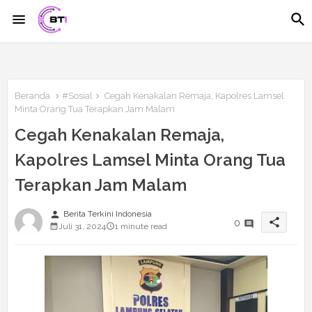
Beranda
#Sosial
Cegah Kenakalan Remaja, Kapolres Lamsel
Minta Orang Tua Terapkan Jam Malam
Cegah Kenakalan Remaja,
Kapolres Lamsel Minta Orang Tua
Terapkan Jam Malam
person
Berita Terkini Indonesia
share
0
Juli 31, 2024
1 minute read