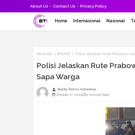
About Us
Contact Us
Privacy Policy
Home
Internasional
Nasional
T
Beranda
#Politik
Polisi Jelaskan Rute Prabowo Usa
Polisi Jelaskan Rute Prabo
Sapa Warga
person
Berita Terkini Indonesia
Oktober 17, 2024
1 minute read