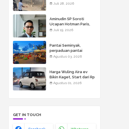
Bali, Mengapa Tidak Bisa
Juli 28, 2026
Dianggap Masalah
Sepele?
Aminudin SP Soroti
Ucapan Hotman Paris,
FOR-WIN Minta Semua
Juli 19, 2026
Pihak Hormati Wartawan
Pantai Seminyak,
perpaduan pantai
berpasir luas, resort
Agustus 03, 2026
mewah, restoran kelas
dunia, butik, spa, dan
beach club
Harga Wuling Aira ev
Bikin Kaget, Start dari Rp
155 Juta
Agustus 01, 2026
GET IN TOUCH