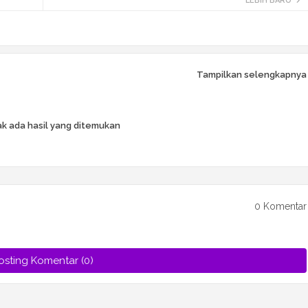
LEBIH BARU
Tampilkan selengkapnya
k ada hasil yang ditemukan
0 Komentar
osting Komentar (0)