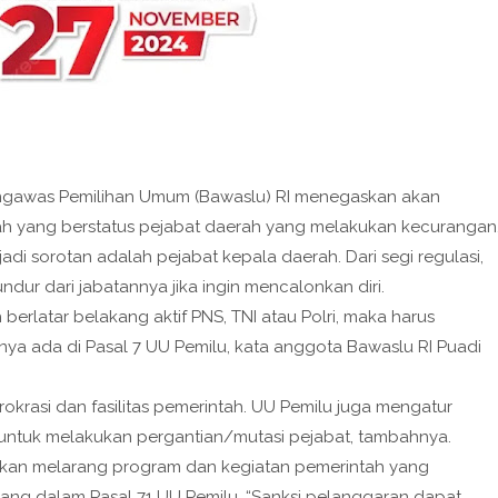
gawas Pemilihan Umum (Bawaslu) RI menegaskan akan
h yang berstatus pejabat daerah yang melakukan kecurangan
adi sorotan adalah pejabat kepala daerah. Dari segi regulasi,
dur dari jabatannya jika ingin mencalonkan diri.
berlatar belakang aktif PNS, TNI atau Polri, maka harus
a ada di Pasal 7 UU Pemilu, kata anggota Bawaslu RI Puadi
rasi dan fasilitas pemerintah. UU Pemilu juga mengatur
 untuk melakukan pergantian/mutasi pejabat, tambahnya.
kan melarang program dan kegiatan pemerintah yang
ang dalam Pasal 71 UU Pemilu. “Sanksi pelanggaran dapat