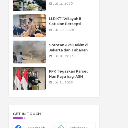
Koordinasi untuk
Juli 14, 2026
Penegakan Hukum yang
Profesional
LLDIKTI Wilayah II
Satukan Persepsi
Seleksi KIP Kuliah 2026,
Juli 20, 2026
UMITRA Siap Perkuat
Verifikasi Penerima
Bantuan
Sorotan Aksi Hakim di
Jakarta dan Tabanan
Bali, Mengapa Tidak Bisa
Juli 28, 2026
Dianggap Masalah
Sepele?
KPK Tegaskan Parsel
Hari Raya bagi ASN
Masuk Kategori
Juli 21, 2026
Gratifikasi
GET IN TOUCH