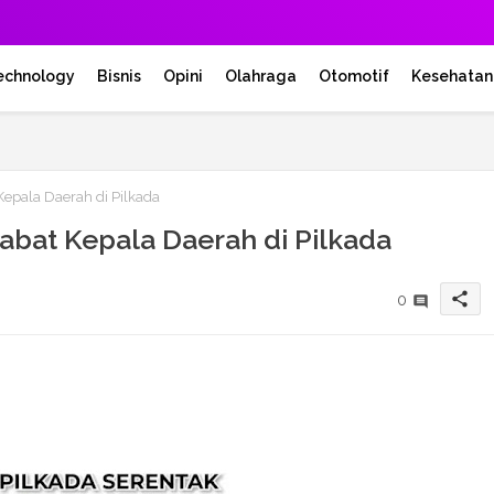
echnology
Bisnis
Opini
Olahraga
Otomotif
Kesehatan
epala Daerah di Pilkada
bat Kepala Daerah di Pilkada
share
0