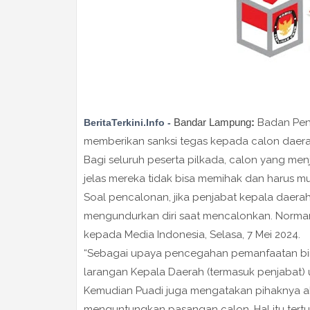
Bandar Lampung
:
Badan Pen
BeritaTerkini.Info -
memberikan sanksi tegas kepada calon daera
Bagi seluruh peserta pilkada, calon yang menj
jelas mereka tidak bisa memihak dan harus mun
Soal pencalonan, jika penjabat kepala daerah 
mengundurkan diri saat mencalonkan. Normany
kepada Media Indonesia, Selasa, 7 Mei 2024.
“Sebagai upaya pencegahan pemanfaatan birok
larangan Kepala Daerah (termasuk penjabat)
Kemudian Puadi juga mengatakan pihaknya a
menguntungkan pasangan calon. Hal itu tertu