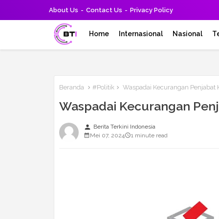
About Us
Contact Us
Privacy Policy
Home
Internasional
Nasional
T
Beranda
#Politik
Waspadai Kecurangan Penjabat K
Waspadai Kecurangan Penja
person
Berita Terkini Indonesia
Mei 07, 2024
1 minute read