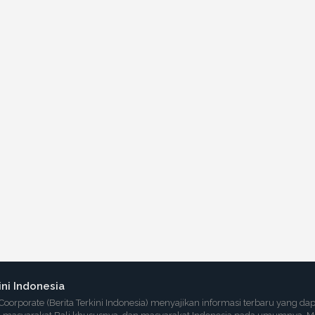
ini Indonesia
Coorporate (Berita Terkini Indonesia) menyajikan informasi terbaru yang dap