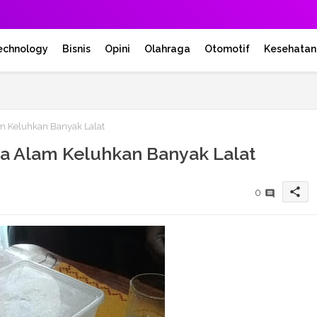
echnology
Bisnis
Opini
Olahraga
Otomotif
Kesehatan
m Keluhkan Banyak Lalat
a Alam Keluhkan Banyak Lalat
share
0