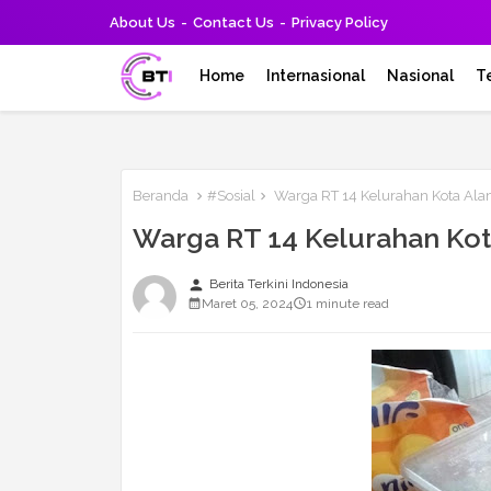
About Us
Contact Us
Privacy Policy
Home
Internasional
Nasional
T
Beranda
#Sosial
Warga RT 14 Kelurahan Kota Ala
Warga RT 14 Kelurahan Kot
person
Berita Terkini Indonesia
Maret 05, 2024
1 minute read