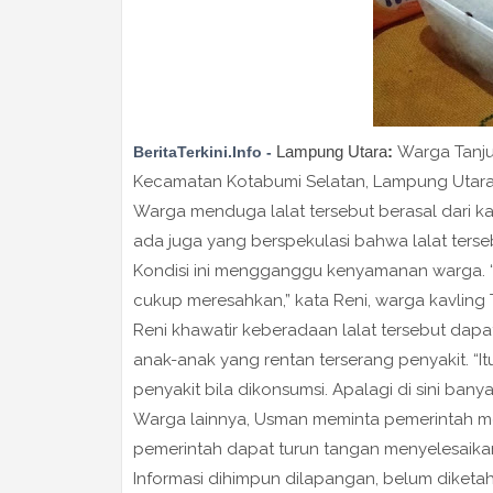
Lampung Utara
:
Warga Tanju
BeritaTerkini.Info -
Kecamatan Kotabumi Selatan, Lampung Utara 
Warga menduga lalat tersebut berasal dari 
ada juga yang berspekulasi bahwa lalat ters
Kondisi ini mengganggu kenyamanan warga. “Du
cukup meresahkan,” kata Reni, warga kavling 
Reni khawatir keberadaan lalat tersebut da
anak-anak yang rentan terserang penyakit. “It
penyakit bila dikonsumsi. Apalagi di sini banya
Warga lainnya, Usman meminta pemerintah mem
pemerintah dapat turun tangan menyelesaikan
Informasi dihimpun dilapangan, belum diket