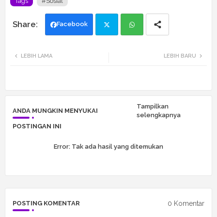
Tags
#Sosial
Facebook
Twi
Wh
LEBIH LAMA
LEBIH BARU
tte
ats
r
app
Tampilkan
ANDA MUNGKIN MENYUKAI
selengkapnya
POSTINGAN INI
Error:
Tak ada hasil yang ditemukan
0 Komentar
POSTING KOMENTAR