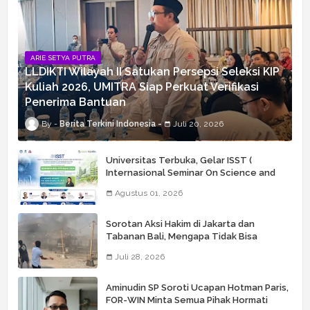
ARIE SETYA PUTRA
LLDIKTI Wilayah II Satukan Persepsi Seleksi KIP
Kuliah 2026, UMITRA Siap Perkuat Verifikasi
Penerima Bantuan
Berita Terkini Indonesia
Juli 20, 2026
Universitas Terbuka, Gelar ISST (
Internasional Seminar On Science and
Technology) Ke 6
Agustus 01, 2026
Sorotan Aksi Hakim di Jakarta dan
Tabanan Bali, Mengapa Tidak Bisa
Dianggap Masalah Sepele?
Juli 28, 2026
Aminudin SP Soroti Ucapan Hotman Paris,
FOR-WIN Minta Semua Pihak Hormati