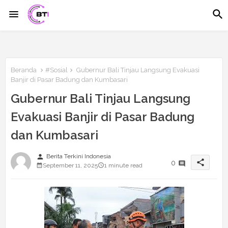
Beranda
#Sosial
Gubernur Bali Tinjau Langsung Evakuasi
Banjir di Pasar Badung dan Kumbasari
Gubernur Bali Tinjau Langsung
Evakuasi Banjir di Pasar Badung
dan Kumbasari
person
Berita Terkini Indonesia
share
0
September 11, 2025
1 minute read