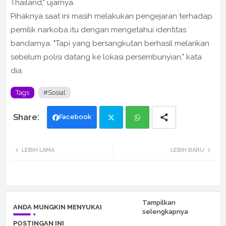
Thailand," ujarnya.
Pihaknya saat ini masih melakukan pengejaran terhadap
pemilik narkoba itu dengan mengetahui identitas
bandarnya. "Tapi yang bersangkutan berhasil melarikan
sebelum polisi datang ke lokasi persembunyian," kata
dia.
Tags
#Sosial
Facebook
Twi
Wh
LEBIH LAMA
LEBIH BARU
tte
ats
r
app
Tampilkan
ANDA MUNGKIN MENYUKAI
selengkapnya
POSTINGAN INI