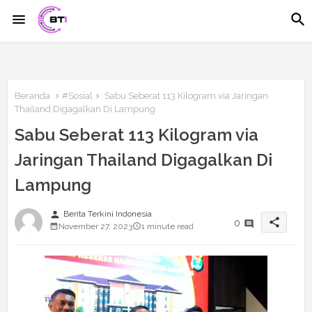
Beranda
#Sosial
Sabu Seberat 113 Kilogram via Jaringan
Thailand Digagalkan Di Lampung
Sabu Seberat 113 Kilogram via
Jaringan Thailand Digagalkan Di
Lampung
person
Berita Terkini Indonesia
share
0
November 27, 2023
1 minute read