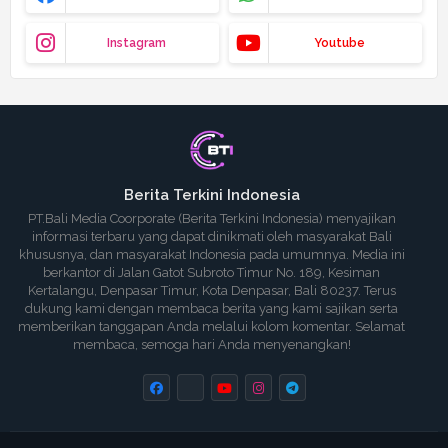
Instagram
Youtube
Berita Terkini Indonesia
PT.Bali Media Coorporate (Berita Terkini Indonesia) menyajikan
informasi terbaru yang dapat dinikmati oleh masyarakat Bali
khususnya, dan masyarakat Indonesia pada umumnya. Media ini
berkantor di Jalan Gatot Subroto Timur No. 189, Kesiman
Kertalangu, Denpasar Timur, Kota Denpasar, Bali 80237. Terus
dukung kami dengan membaca berita yang kami sajikan serta
memberikan tanggapan Anda melalui kolom komentar. Selamat
membaca, semoga hari Anda menyenangkan!