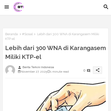
Beranda
#Sosial
Lebih dari 300 WNA di Karangasem Miliki
KTP-el
Lebih dari 300 WNA di Karangasem
Miliki KTP-el
person
Berita Terkini Indonesia
share
0
November 27, 2025
1 minute read