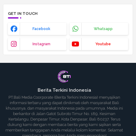
GET IN TOUCH
Facebook
Whatsapp
Instagram
Youtube
Berita Terkini Indonesia
PT.Bali Media Coorporate (Berita Terkini Indonesia) menyajikan
informasi terbaru yang dapat dinikmati oleh masyarakat Bali
khususnya, dan masyarakat Indonesia pada umumnya. Media ini
berkantor di Jalan Gatot Subroto Timur No. 189, Kesiman
Kertalangu, Denpasar Timur, Kota Denpasar, Bali 80237. Terus
dukung kami dengan membaca berita yang kami sajikan serta
memberikan tanggapan Anda melalui kolom komentar. Selamat
membaca, semoga hari Anda menyenangkan!