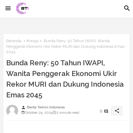
Beranda
#iwapi
Bunda Reny: 50 Tahun IWAPI, Wanita
Penggerak Ekonomi Ukir Rekor MURI dan Dukung Indonesia Emas
2045
Bunda Reny: 50 Tahun IWAPI,
Wanita Penggerak Ekonomi Ukir
Rekor MURI dan Dukung Indonesia
Emas 2045
person
Berita Terkini Indonesia
share
0
Oktober 25, 2025
2 minute read