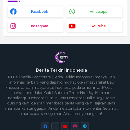
Facebook
Whatsapp
Instagram
Youtube
Berita Terkini Indonesia
PT.Bali Media Coorporate (Berita Terkini Indonesia) menyajikan
informasi terbaru yang dapat dinikmati oleh masyarakat Bali
khususnya, dan masyarakat Indonesia pada umumnya. Media ini
berkantor di Jalan Gatot Subroto Timur No. 189, Kesiman
Kertalangu, Denpasar Timur, Kota Denpasar, Bali 80237. Terus
dukung kami dengan membaca berita yang kami sajikan serta
memberikan tanggapan Anda melalui kolom komentar. Selamat
membaca, semoga hari Anda menyenangkan!