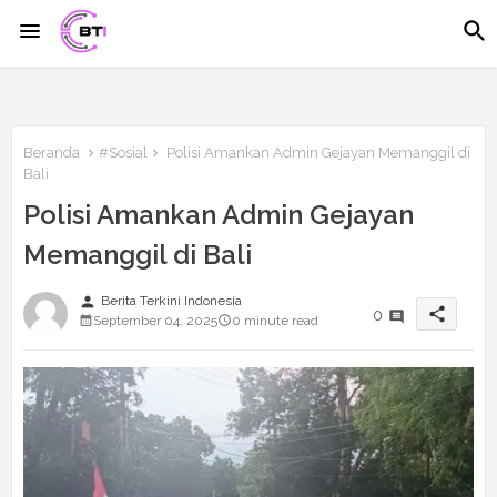
Beranda
#Sosial
Polisi Amankan Admin Gejayan Memanggil di
Bali
Polisi Amankan Admin Gejayan
Memanggil di Bali
person
Berita Terkini Indonesia
share
0
September 04, 2025
0 minute read