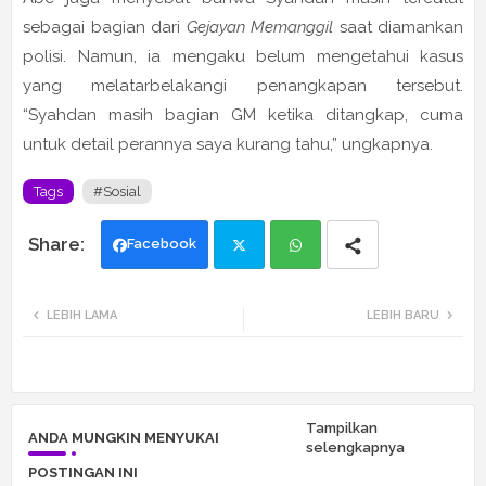
sebagai bagian dari
Gejayan Memanggil
saat diamankan
polisi. Namun, ia mengaku belum mengetahui kasus
yang melatarbelakangi penangkapan tersebut.
“Syahdan masih bagian GM ketika ditangkap, cuma
untuk detail perannya saya kurang tahu,” ungkapnya.
Tags
#Sosial
Facebook
Twi
Wh
LEBIH LAMA
LEBIH BARU
tte
ats
r
app
Tampilkan
ANDA MUNGKIN MENYUKAI
selengkapnya
POSTINGAN INI