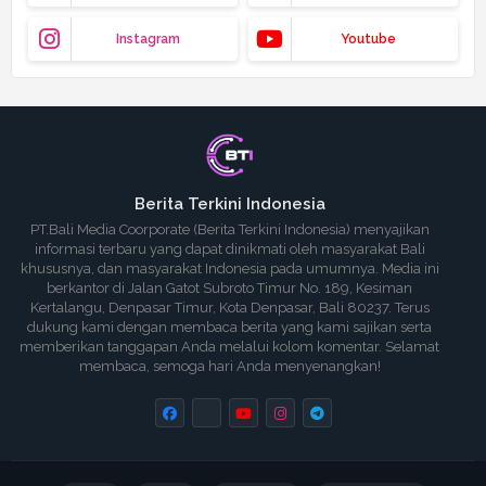
Instagram
Youtube
Berita Terkini Indonesia
PT.Bali Media Coorporate (Berita Terkini Indonesia) menyajikan
informasi terbaru yang dapat dinikmati oleh masyarakat Bali
khususnya, dan masyarakat Indonesia pada umumnya. Media ini
berkantor di Jalan Gatot Subroto Timur No. 189, Kesiman
Kertalangu, Denpasar Timur, Kota Denpasar, Bali 80237. Terus
dukung kami dengan membaca berita yang kami sajikan serta
memberikan tanggapan Anda melalui kolom komentar. Selamat
membaca, semoga hari Anda menyenangkan!