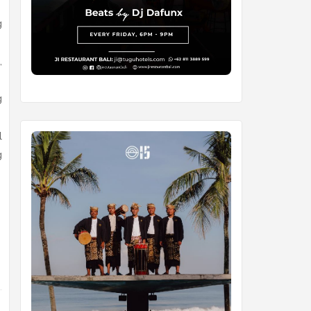
g
,
g
l
g