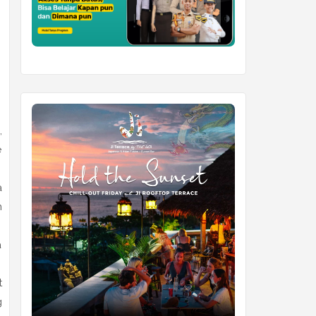
,
e
a
n
a
t
g