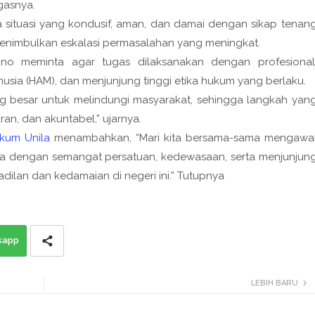
egasnya.
a situasi yang kondusif, aman, dan damai dengan sikap tenan
k menimbulkan eskalasi permasalahan yang meningkat.
o meminta agar tugas dilaksanakan dengan profesional
usia (HAM), dan menjunjung tinggi etika hukum yang berlaku.
g besar untuk melindungi masyarakat, sehingga langkah yan
ran, dan akuntabel,” ujarnya.
kum Unila
menambahkan, “Mari kita bersama-sama mengawa
a dengan semangat persatuan, kedewasaan, serta menjunjun
dilan dan kedamaian di negeri ini.” Tutupnya
sapp
LEBIH BARU