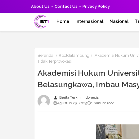
About Us
Contact Us
Privacy Policy
Home
Internasional
Nasional
T
Beranda
#poldalampung
Akademisi Hukum Unive
Tidak Terprovokasi
Akademisi Hukum Univers
Belasungkawa, Imbau Masy
person
Berita Terkini Indonesia
Agustus 29, 2025
1 minute read