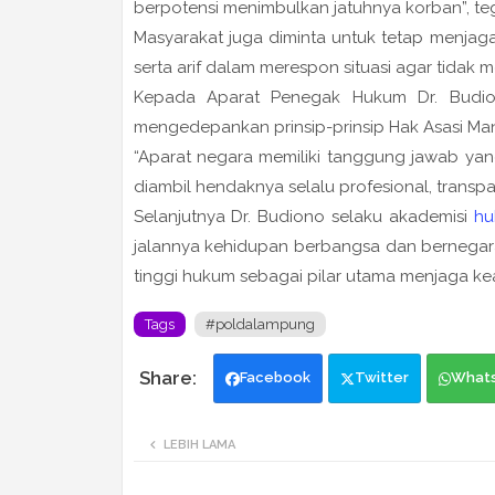
berpotensi menimbulkan jatuhnya korban”, t
Masyarakat juga diminta untuk tetap menjag
serta arif dalam merespon situasi agar tida
Kepada Aparat Penegak Hukum Dr. Budion
mengedepankan prinsip-prinsip Hak Asasi Man
“Aparat negara memiliki tanggung jawab yan
diambil hendaknya selalu profesional, transpa
Selanjutnya Dr. Budiono selaku akademisi
hu
jalannya kehidupan berbangsa dan bernegar
tinggi hukum sebagai pilar utama menjaga kea
Tags
#poldalampung
Facebook
Twitter
What
LEBIH LAMA