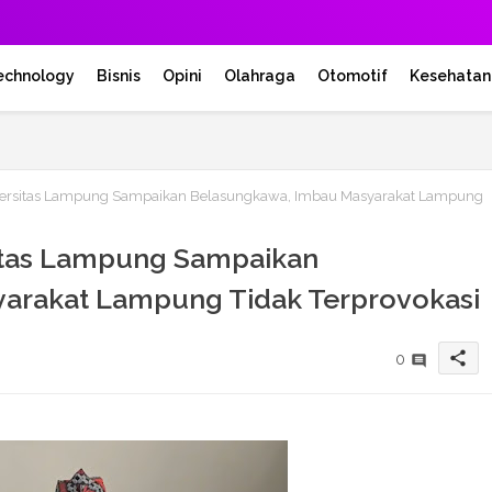
echnology
Bisnis
Opini
Olahraga
Otomotif
Kesehatan
rsitas Lampung Sampaikan Belasungkawa, Imbau Masyarakat Lampung
itas Lampung Sampaikan
arakat Lampung Tidak Terprovokasi
share
0