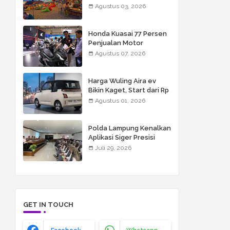
berpasir luas, resort
Agustus 03, 2026
mewah, restoran kelas
dunia, butik, spa, dan
beach club
Honda Kuasai 77 Persen
Penjualan Motor
Semester I 2026
Agustus 07, 2026
Harga Wuling Aira ev
Bikin Kaget, Start dari Rp
155 Juta
Agustus 01, 2026
Polda Lampung Kenalkan
Aplikasi Siger Presisi
kepada Siswa Global
Juli 29, 2026
Surya Islamic School
GET IN TOUCH