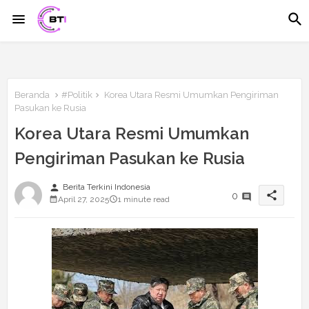
Beranda
#Politik
Korea Utara Resmi Umumkan Pengiriman
Pasukan ke Rusia
Korea Utara Resmi Umumkan
Pengiriman Pasukan ke Rusia
person
Berita Terkini Indonesia
share
0
April 27, 2025
1 minute read