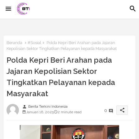
Beranda
#Sosial
Polda Kepri Beri Arahan pada Jajaran
Kepolisian Sektor Tingkatkan Pelayanan kepada Masyarakat
Polda Kepri Beri Arahan pada
Jajaran Kepolisian Sektor
Tingkatkan Pelayanan kepada
Masyarakat
person
Berita Terkini Indonesia
share
0
Januari 16, 2025
2 minute read