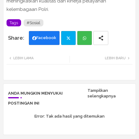
meningkatkan kualitas dan kinerja pelayanan
kelembagaan Polri.
Tags
#Sosial
Facebook
Twi
Wh
LEBIH LAMA
LEBIH BARU
tte
ats
r
app
Tampilkan
ANDA MUNGKIN MENYUKAI
selengkapnya
POSTINGAN INI
Error:
Tak ada hasil yang ditemukan