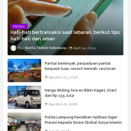
#SOSIAL
Hati-hati bertransaksi saat lebaran, berikut tips
hati-hati dan aman
Berita Terkini Indonesia
April 04, 2024
Pantai Seminyak, perpaduan pantai
berpasir luas, resort mewah, restoran
kelas dunia, butik, spa, dan beach club
Agustus 03, 2026
Harga Wuling Aira ev Bikin Kaget, Start
dari Rp 155 Juta
Agustus 01, 2026
Polda Lampung Kenalkan Aplikasi Siger
Presisi kepada Siswa Global Surya Islamic
School
Juli 29, 2026