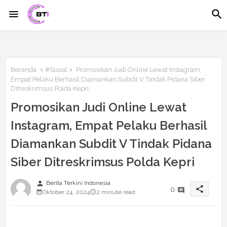
Beranda
#Sosial
Promosikan Judi Online Lewat Instagram,
Empat Pelaku Berhasil Diamankan Subdit V Tindak Pidana Siber
Ditreskrimsus Polda Kepri
Promosikan Judi Online Lewat
Instagram, Empat Pelaku Berhasil
Diamankan Subdit V Tindak Pidana
Siber Ditreskrimsus Polda Kepri
person
Berita Terkini Indonesia
share
0
Oktober 24, 2024
2 minute read