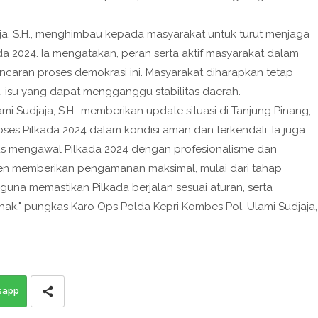
ja, S.H., menghimbau kepada masyarakat untuk turut menjaga
da 2024. Ia mengatakan, peran serta aktif masyarakat dalam
caran proses demokrasi ini. Masyarakat diharapkan tetap
u-isu yang dapat mengganggu stabilitas daerah.
mi Sudjaja, S.H., memberikan update situasi di Tanjung Pinang,
es Pilkada 2024 dalam kondisi aman dan terkendali. Ia juga
s mengawal Pilkada 2024 dengan profesionalisme dan
itmen memberikan pengamanan maksimal, mulai dari tahap
una memastikan Pilkada berjalan sesuai aturan, serta
pihak," pungkas Karo Ops Polda Kepri Kombes Pol. Ulami Sudjaja,
sapp