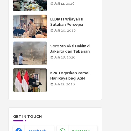
Koordinasi untuk
Juli 14, 2026
Penegakan Hukum yang
Profesional
LLDIKTI Wilayah II
Satukan Persepsi
Seleksi KIP Kuliah 2026,
Juli 20, 2026
UMITRA Siap Perkuat
Verifikasi Penerima
Bantuan
Sorotan Aksi Hakim di
Jakarta dan Tabanan
Bali, Mengapa Tidak Bisa
Juli 28, 2026
Dianggap Masalah
Sepele?
KPK Tegaskan Parsel
Hari Raya bagi ASN
Masuk Kategori
Juli 21, 2026
Gratifikasi
GET IN TOUCH