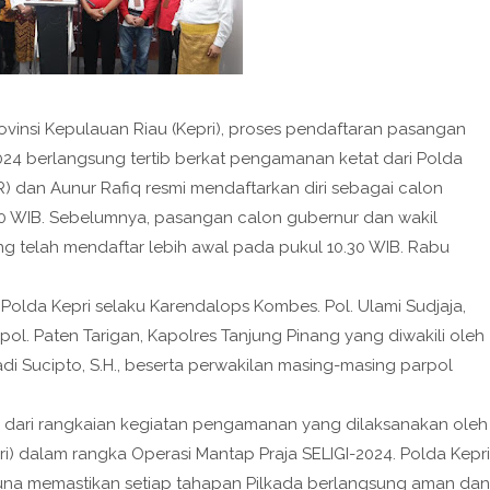
ovinsi Kepulauan Riau (Kepri), proses pendaftaran pasangan
024 berlangsung tertib berkat pengamanan ketat dari Polda
) dan Aunur Rafiq resmi mendaftarkan diri sebagai calon
30 WIB. Sebelumnya, pasangan calon gubernur dan wakil
g telah mendaftar lebih awal pada pukul 10.30 WIB. Rabu
 Polda Kepri selaku Karendalops Kombes. Pol. Ulami Sudjaja,
pol. Paten Tarigan, Kapolres Tanjung Pinang yang diwakili oleh
i Sucipto, S.H., beserta perwakilan masing-masing parpol
n dari rangkaian kegiatan pengamanan yang dilaksanakan oleh
i) dalam rangka Operasi Mantap Praja SELIGI-2024. Polda Kepri
na memastikan setiap tahapan Pilkada berlangsung aman dan