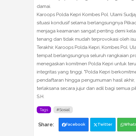
damai.
Karoops Polda Kepri Kombes Pol. Ulami Sudja
situasi kondusif selama berlangsungnya Pilka
menjaga keamanan sangat penting demi kelan
tenang dan tidak mudah terprovokasi oleh is
Terakhir, Karoops Polda Kepri, Kombes Pol. Ula
tempat berlangsungnya seluruh rangkaian pros
menegaskan komitmen Polda Kepri untuk teru
integritas yang tinggi. "Polda Kepri berkom
pendaftaran hingga pengumuman hasil akhir, g
terlaksana secara jujur ​​dan adil bagi semua 
S.H.
Tags
#Sosial
Facebook
Twitter
What