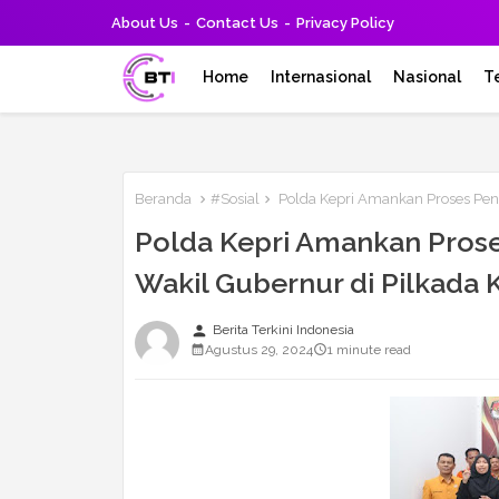
About Us
Contact Us
Privacy Policy
Home
Internasional
Nasional
T
Beranda
#Sosial
Polda Kepri Amankan Proses Pend
Polda Kepri Amankan Prose
Wakil Gubernur di Pilkada 
person
Berita Terkini Indonesia
Agustus 29, 2024
1 minute read