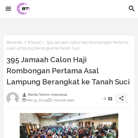
Beranda
#Sosial
395 Jamaah Calon Haji Rombongan Pertama
Asal Lampung Berangkat ke Tanah Suci
395 Jamaah Calon Haji
Rombongan Pertama Asal
Lampung Berangkat ke Tanah Suci
person
Berita Terkini Indonesia
share
0
Mei 15, 2024
1 minute read