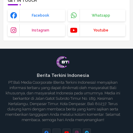
GET IN TOUCH
Facebook
Whatsapp
Instagram
Youtube
Berita Terkini Indonesia
PT.Bali Media Coorporate (Berita Terkini Indonesia) menyajikan
informasi terbaru yang dapat dinikmati oleh masyarakat Bali
khususnya, dan masyarakat Indonesia pada umumnya. Media ini
berkantor di Jalan Gatot Subroto Timur No. 189, Kesiman
Kertalangu, Denpasar Timur, Kota Denpasar, Bali 80237. Terus
dukung kami dengan membaca berita yang kami sajikan serta
memberikan tanggapan Anda melalui kolom komentar. Selamat
membaca, semoga hari Anda menyenangkan!