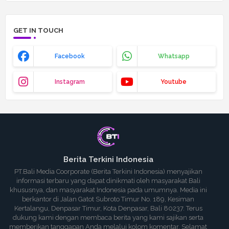
GET IN TOUCH
Facebook
Whatsapp
Instagram
Youtube
Berita Terkini Indonesia
PT.Bali Media Coorporate (Berita Terkini Indonesia) menyajikan
informasi terbaru yang dapat dinikmati oleh masyarakat Bali
khususnya, dan masyarakat Indonesia pada umumnya. Media ini
berkantor di Jalan Gatot Subroto Timur No. 189, Kesiman
Kertalangu, Denpasar Timur, Kota Denpasar, Bali 80237. Terus
dukung kami dengan membaca berita yang kami sajikan serta
memberikan tanggapan Anda melalui kolom komentar. Selamat