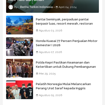
Berita Terkini Indonesia
April 04, 2024
Pantai Seminyak, perpaduan pantai
berpasir luas, resort mewah, restoran
kelas dunia, butik, spa, dan beach club
Agustus 03, 2026
Honda Kuasai 77 Persen Penjualan Motor
Semester I 2026
Agustus 07, 2026
Polda Kepri Pastikan Keamanan dan
Ketertiban untuk Dukung Pembangunan
Daerah
Mei 29, 2025
Pelatih Norwegia Mulai Melancarkan
Perang Urat Saraf kepada Inggris
Agustus 05, 2026