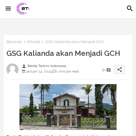
Beranda
#Sosial
GSG Kalianda akan Menjadi GCH
GSG Kalianda akan Menjadi GCH
person
Berita Terkini Indonesia
share
0
Januari 14, 2024
1 minute read