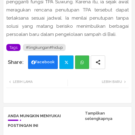
pengganti fungsi TPA Suwung. Karena itu, ia sejak awal
meragukan rencana penutupan TPA tersebut dapat
terlaksana sesuai jadwal. Ia menilai penutupan tanpa
solusi yang matang berisiko menimbulkan berbagai
persoalan baru dalam pengelolaan sampah di Bali.
Tags
#lingkungan#hidup
Facebook
Twi
Wh
LEBIH LAMA
LEBIH BARU
tte
ats
r
app
Tampilkan
ANDA MUNGKIN MENYUKAI
selengkapnya
POSTINGAN INI