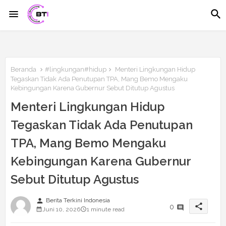
Beranda
#lingkungan#hidup
Menteri Lingkungan Hidup
Tegaskan Tidak Ada Penutupan TPA, Mang Bemo Mengaku
Kebingungan Karena Gubernur Sebut Ditutup Agustus
Menteri Lingkungan Hidup
Tegaskan Tidak Ada Penutupan
TPA, Mang Bemo Mengaku
Kebingungan Karena Gubernur
Sebut Ditutup Agustus
person
Berita Terkini Indonesia
share
0
Juni 10, 2026
1 minute read