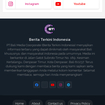
Instagram
Youtube
Berita Terkini Indonesia
PT.Bali Media Coorporate (Berita Terkini Indonesia) menyajikan
informasi terbaru yang dapat dinikmati oleh masyarakat Bali
khususnya, dan masyarakat Indonesia pada umumnya. Media ini
berkantor di Jalan Gatot Subroto Timur No. 189, Kesiman
Kertalangu, Denpasar Timur, Kota Denpasar, Bali 80237. Terus
dukung kami dengan membaca berita yang kami sajikan serta
memberikan tanggapan Anda melalui kolom komentar. Selamat
membaca, semoga hari Anda menyenangkan!
Home
About
Contact us
Privacy Policy