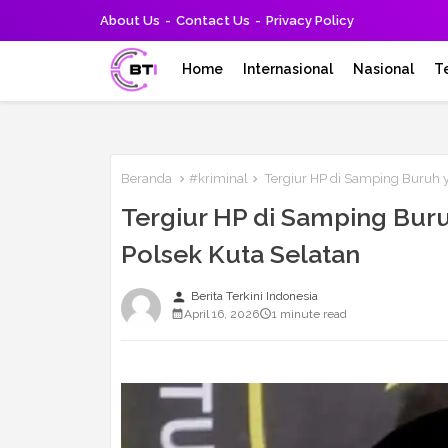
About Us
Contact Us
Privacy Policy
Home
Internasional
Nasional
T
Beranda
#kriminal
Tergiur HP di Samping Buruh ya
Tergiur HP di Samping Buru
Polsek Kuta Selatan
person
Berita Terkini Indonesia
April 16, 2026
1 minute read