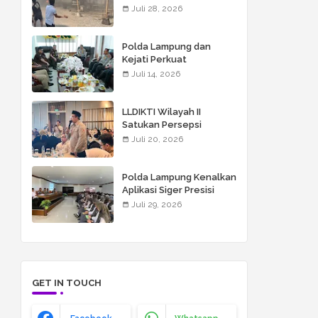
Bali, Mengapa Tidak Bisa
Juli 28, 2026
Dianggap Masalah
Sepele?
Polda Lampung dan
Kejati Perkuat
Koordinasi untuk
Juli 14, 2026
Penegakan Hukum yang
Profesional
LLDIKTI Wilayah II
Satukan Persepsi
Seleksi KIP Kuliah 2026,
Juli 20, 2026
UMITRA Siap Perkuat
Verifikasi Penerima
Bantuan
Polda Lampung Kenalkan
Aplikasi Siger Presisi
kepada Siswa Global
Juli 29, 2026
Surya Islamic School
GET IN TOUCH