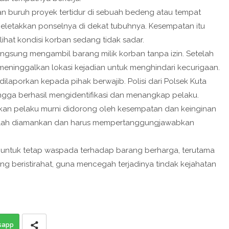
n buruh proyek tertidur di sebuah bedeng atau tempat
i meletakkan ponselnya di dekat tubuhnya. Kesempatan itu
hat kondisi korban sedang tidak sadar.
langsung mengambil barang milik korban tanpa izin. Setelah
meninggalkan lokasi kejadian untuk menghindari kecurigaan.
ilaporkan kepada pihak berwajib. Polisi dari Polsek Kuta
ngga berhasil mengidentifikasi dan menangkap pelaku.
dakan pelaku murni didorong oleh kesempatan dan keinginan
u telah diamankan dan harus mempertanggungjawabkan
 untuk tetap waspada terhadap barang berharga, terutama
g beristirahat, guna mencegah terjadinya tindak kejahatan
sapp