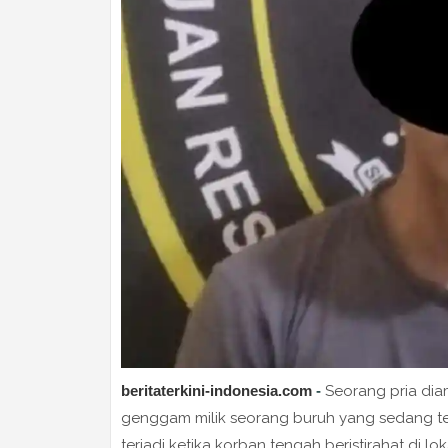
beritaterkini-indonesia.com
-
Seorang pria dia
genggam milik seorang buruh yang sedang terti
terjadi ketika korban tengah beristirahat di lo