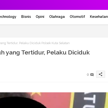
echnology
Bisnis
Opini
Olahraga
Otomotif
Kesehatan
ng Tertidur, Pelaku Diciduk Polsek Kuta Selatan
h yang Tertidur, Pelaku Diciduk
share
0