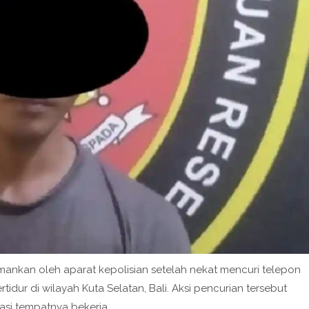
mankan oleh aparat kepolisian setelah nekat mencuri telepon
dur di wilayah Kuta Selatan, Bali. Aksi pencurian tersebut
kasi tempatnya bekerja.