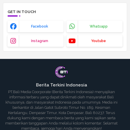
GET IN TOUCH
Facebook
Whatsapp
Instagram
Youtube
Berita Terkini Indonesia
PT.Bali Media Coorporate (Berita Terkini Indonesia) menyajikan
informasi terbaru yang dapat dinikmati oleh masyarakat Bali
khususnya, dan masyarakat Indonesia pada umumnya. Media ini
berkantor di Jalan Gatot Subroto Timur No. 189, Kesiman
Kertalangu, Denpasar Timur, Kota Denpasar, Bali 80237. Terus
dukung kami dengan membaca berita yang kami sajikan serta
memberikan tanggapan Anda melalui kolom komentar. Selamat
membaca, semoga hari Anda menyenangkan!