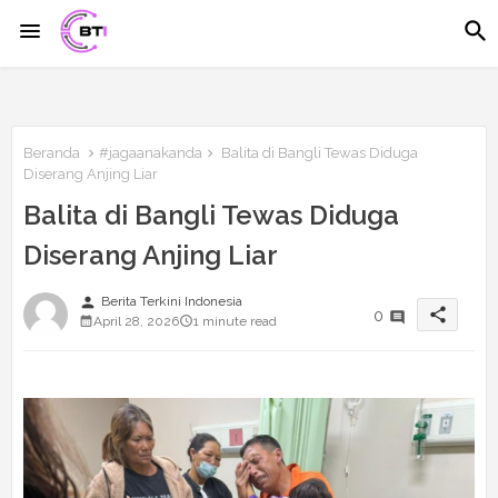
Beranda
#jagaanakanda
Balita di Bangli Tewas Diduga
Diserang Anjing Liar
Balita di Bangli Tewas Diduga
Diserang Anjing Liar
person
Berita Terkini Indonesia
share
0
April 28, 2026
1 minute read